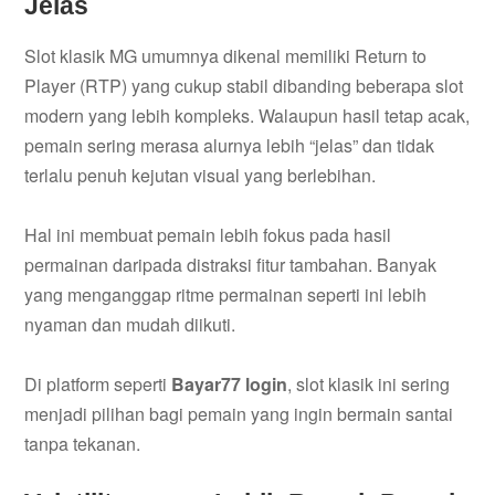
Jelas
Slot klasik MG umumnya dikenal memiliki Return to
Player (RTP) yang cukup stabil dibanding beberapa slot
modern yang lebih kompleks. Walaupun hasil tetap acak,
pemain sering merasa alurnya lebih “jelas” dan tidak
terlalu penuh kejutan visual yang berlebihan.
Hal ini membuat pemain lebih fokus pada hasil
permainan daripada distraksi fitur tambahan. Banyak
yang menganggap ritme permainan seperti ini lebih
nyaman dan mudah diikuti.
Di platform seperti
Bayar77 login
, slot klasik ini sering
menjadi pilihan bagi pemain yang ingin bermain santai
tanpa tekanan.