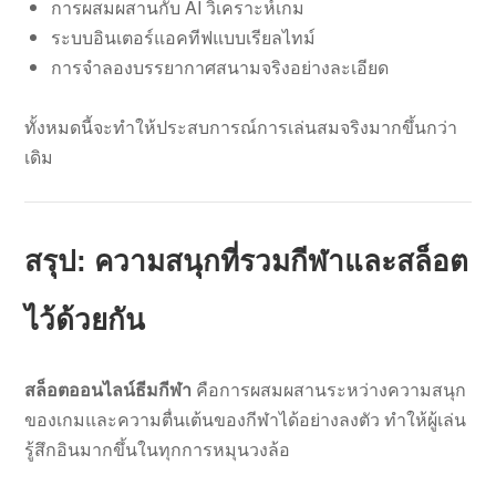
การผสมผสานกับ AI วิเคราะห์เกม
ระบบอินเตอร์แอคทีฟแบบเรียลไทม์
การจำลองบรรยากาศสนามจริงอย่างละเอียด
ทั้งหมดนี้จะทำให้ประสบการณ์การเล่นสมจริงมากขึ้นกว่า
เดิม
สรุป: ความสนุกที่รวมกีฬาและสล็อต
ไว้ด้วยกัน
สล็อตออนไลน์ธีมกีฬา
คือการผสมผสานระหว่างความสนุก
ของเกมและความตื่นเต้นของกีฬาได้อย่างลงตัว ทำให้ผู้เล่น
รู้สึกอินมากขึ้นในทุกการหมุนวงล้อ