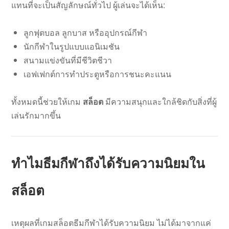
แทนที่จะเป็นสัญลักษณ์ทั่วไป ผู้เล่นจะได้เห็น:
ลูกฟุตบอล ลูกบาส หรืออุปกรณ์กีฬา
นักกีฬาในรูปแบบแอนิเมชัน
สนามแข่งขันที่มีชีวิตชีวา
เอฟเฟกต์การทำประตูหรือการชนะคะแนน
ทั้งหมดนี้ช่วยให้เกม
สล็อต
มีความสนุกและใกล้ชิดกับสิ่งที่ผู้
เล่นรักมากขึ้น
ทำไมธีมกีฬาถึงได้รับความนิยมใน
สล็อต
เหตุผลที่เกมสล็อตธีมกีฬาได้รับความนิยม ไม่ได้มาจากแค่