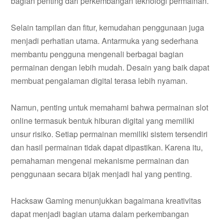
bagian penting dari perkembangan teknologi permainan.
Selain tampilan dan fitur, kemudahan penggunaan juga
menjadi perhatian utama. Antarmuka yang sederhana
membantu pengguna mengenali berbagai bagian
permainan dengan lebih mudah. Desain yang baik dapat
membuat pengalaman digital terasa lebih nyaman.
Namun, penting untuk memahami bahwa permainan slot
online termasuk bentuk hiburan digital yang memiliki
unsur risiko. Setiap permainan memiliki sistem tersendiri
dan hasil permainan tidak dapat dipastikan. Karena itu,
pemahaman mengenai mekanisme permainan dan
penggunaan secara bijak menjadi hal yang penting.
Hacksaw Gaming menunjukkan bagaimana kreativitas
dapat menjadi bagian utama dalam perkembangan