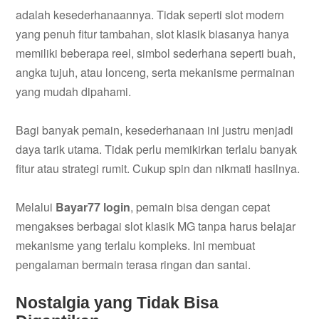
adalah kesederhanaannya. Tidak seperti slot modern
yang penuh fitur tambahan, slot klasik biasanya hanya
memiliki beberapa reel, simbol sederhana seperti buah,
angka tujuh, atau lonceng, serta mekanisme permainan
yang mudah dipahami.
Bagi banyak pemain, kesederhanaan ini justru menjadi
daya tarik utama. Tidak perlu memikirkan terlalu banyak
fitur atau strategi rumit. Cukup spin dan nikmati hasilnya.
Melalui
Bayar77 login
, pemain bisa dengan cepat
mengakses berbagai slot klasik MG tanpa harus belajar
mekanisme yang terlalu kompleks. Ini membuat
pengalaman bermain terasa ringan dan santai.
Nostalgia yang Tidak Bisa