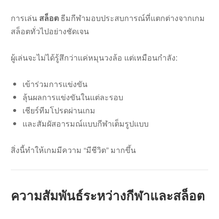
การเล่น
สล็อต
ธีมกีฬามอบประสบการณ์ที่แตกต่างจากเกม
สล็อตทั่วไปอย่างชัดเจน
ผู้เล่นจะไม่ได้รู้สึกว่าแค่หมุนวงล้อ แต่เหมือนกำลัง:
เข้าร่วมการแข่งขัน
ลุ้นผลการแข่งขันในแต่ละรอบ
เชียร์ทีมโปรดผ่านเกม
และสัมผัสอารมณ์แบบกีฬาเต็มรูปแบบ
สิ่งนี้ทำให้เกมมีความ “มีชีวิต” มากขึ้น
ความสัมพันธ์ระหว่างกีฬาและสล็อต