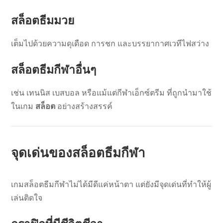
สล็อตธีมมวย
เต็มไปด้วยความดุเดือด การชก และบรรยากาศเวทีไฟสว่าง
สล็อตธีมกีฬาอื่นๆ
เช่น เทนนิส เบสบอล หรือแม้แต่กีฬาเอ็กซ์ตรีม ที่ถูกนำมาใช้
ในเกม
สล็อต
อย่างสร้างสรรค์
จุดเด่นของสล็อตธีมกีฬา
เกมสล็อตธีมกีฬาไม่ได้มีดีแค่หน้าตา แต่ยังมีจุดเด่นที่ทำให้ผู้
เล่นติดใจ