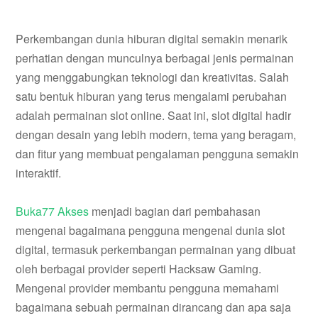
Perkembangan dunia hiburan digital semakin menarik
perhatian dengan munculnya berbagai jenis permainan
yang menggabungkan teknologi dan kreativitas. Salah
satu bentuk hiburan yang terus mengalami perubahan
adalah permainan slot online. Saat ini, slot digital hadir
dengan desain yang lebih modern, tema yang beragam,
dan fitur yang membuat pengalaman pengguna semakin
interaktif.
Buka77 Akses
menjadi bagian dari pembahasan
mengenai bagaimana pengguna mengenal dunia slot
digital, termasuk perkembangan permainan yang dibuat
oleh berbagai provider seperti Hacksaw Gaming.
Mengenal provider membantu pengguna memahami
bagaimana sebuah permainan dirancang dan apa saja