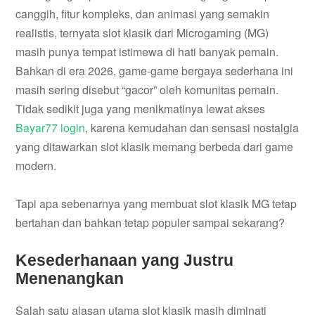
canggih, fitur kompleks, dan animasi yang semakin
realistis, ternyata slot klasik dari Microgaming (MG)
masih punya tempat istimewa di hati banyak pemain.
Bahkan di era 2026, game-game bergaya sederhana ini
masih sering disebut “gacor” oleh komunitas pemain.
Tidak sedikit juga yang menikmatinya lewat akses
Bayar77 login
, karena kemudahan dan sensasi nostalgia
yang ditawarkan slot klasik memang berbeda dari game
modern.
Tapi apa sebenarnya yang membuat slot klasik MG tetap
bertahan dan bahkan tetap populer sampai sekarang?
Kesederhanaan yang Justru
Menenangkan
Salah satu alasan utama slot klasik masih diminati