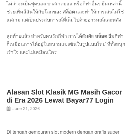
ไม่ว่าจะเป็นฟุตบอล บาสเกตบอล หรือกีฬาอื่นๆ ธีมเหล่านี้
ช่วยเพิ่มสีสันให้กับโลกของ
สล็อต
และทำให้การเล่นไม่ใช่
แค่เกม แต่เป็นประสบการณ์ที่เต็มไปด้วยอารมณ์และพลัง
สุดท้ายแล้ว สำหรับคนรักกีฬา การได้สัมผัส
สล็อต
ธีมกีฬา
ก็เหมือนการได้อยู่ในสนามแข่งขันในรูปแบบใหม่ ที่ทั้งสนุก
เร้าใจ และไม่เหมือนใคร
Alasan Slot Klasik MG Masih Gacor
di Era 2026 Lewat Bayar77 Login
June 21, 2026
Di tengah gempuran slot modern dengan grafis super