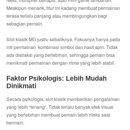
reels, multiplier berlapis, atau mini game tambahan.
Meskipun menarik, fitur ini kadang membuat permainan
terasa terlalu panjang atau membingungkan bagi
sebagian pemain.
Slot klasik MG justru sebaliknya. Fokusnya hanya pada
inti permainan: kombinasi simbol dan hasil spin. Tidak
ada distraksi yang berlebihan, sehingga pemain bisa
menikmati permainan dengan ritme yang lebih stabil.
Faktor Psikologis: Lebih Mudah
Dinikmati
Secara psikologis, slot klasik memberikan pengalaman
yang lebih “tenang”. Tidak terlalu banyak efek visual
yang berlebihan membuat pemain lebih rileks saat
bermain.