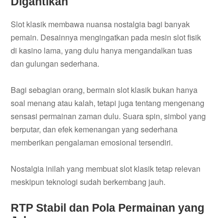
Digantikan
Slot klasik membawa nuansa nostalgia bagi banyak
pemain. Desainnya mengingatkan pada mesin slot fisik
di kasino lama, yang dulu hanya mengandalkan tuas
dan gulungan sederhana.
Bagi sebagian orang, bermain slot klasik bukan hanya
soal menang atau kalah, tetapi juga tentang mengenang
sensasi permainan zaman dulu. Suara spin, simbol yang
berputar, dan efek kemenangan yang sederhana
memberikan pengalaman emosional tersendiri.
Nostalgia inilah yang membuat slot klasik tetap relevan
meskipun teknologi sudah berkembang jauh.
RTP Stabil dan Pola Permainan yang