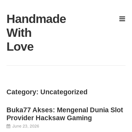
Skip
to
Handmade
content
With
Love
Category:
Uncategorized
Buka77 Akses: Mengenal Dunia Slot
Provider Hacksaw Gaming
June 23, 2026