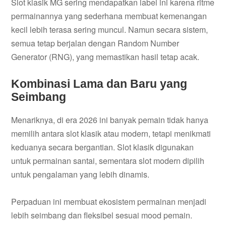
Slot klasik MG sering mendapatkan label ini karena ritme
permainannya yang sederhana membuat kemenangan
kecil lebih terasa sering muncul. Namun secara sistem,
semua tetap berjalan dengan Random Number
Generator (RNG), yang memastikan hasil tetap acak.
Kombinasi Lama dan Baru yang
Seimbang
Menariknya, di era 2026 ini banyak pemain tidak hanya
memilih antara slot klasik atau modern, tetapi menikmati
keduanya secara bergantian. Slot klasik digunakan
untuk permainan santai, sementara slot modern dipilih
untuk pengalaman yang lebih dinamis.
Perpaduan ini membuat ekosistem permainan menjadi
lebih seimbang dan fleksibel sesuai mood pemain.