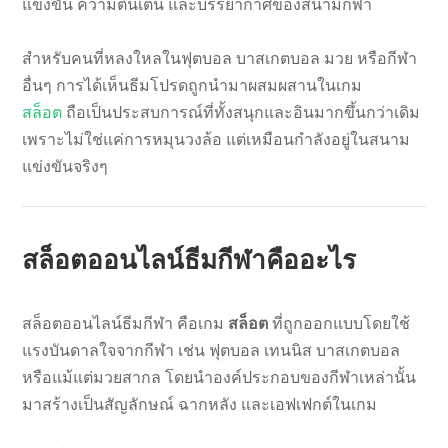
แข่งขัน ความตื่นเต้น และบรรยากาศของสนามกีฬา
สำหรับคนที่หลงใหลในฟุตบอล บาสเกตบอล มวย หรือกีฬา
อื่นๆ การได้เห็นธีมโปรดถูกนำมาผสมผสานในเกม
สล็อต
ถือเป็นประสบการณ์ที่ทั้งสนุกและอินมากขึ้นกว่าเดิม
เพราะไม่ใช่แค่การหมุนวงล้อ แต่เหมือนกำลังอยู่ในสนาม
แข่งขันจริงๆ
สล็อตออนไลน์ธีมกีฬาคืออะไร
สล็อตออนไลน์ธีมกีฬา คือเกม
สล็อต
ที่ถูกออกแบบโดยใช้
แรงบันดาลใจจากกีฬา เช่น ฟุตบอล เทนนิส บาสเกตบอล
หรือแม้แต่มวยสากล โดยนำองค์ประกอบของกีฬาเหล่านั้น
มาสร้างเป็นสัญลักษณ์ ฉากหลัง และเอฟเฟกต์ในเกม