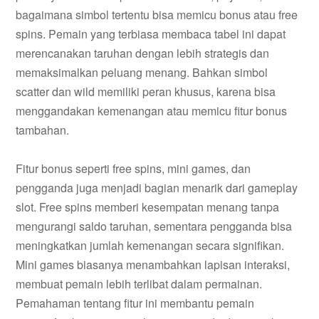
bagaimana simbol tertentu bisa memicu bonus atau free
spins. Pemain yang terbiasa membaca tabel ini dapat
merencanakan taruhan dengan lebih strategis dan
memaksimalkan peluang menang. Bahkan simbol
scatter dan wild memiliki peran khusus, karena bisa
menggandakan kemenangan atau memicu fitur bonus
tambahan.
Fitur bonus seperti free spins, mini games, dan
pengganda juga menjadi bagian menarik dari gameplay
slot. Free spins memberi kesempatan menang tanpa
mengurangi saldo taruhan, sementara pengganda bisa
meningkatkan jumlah kemenangan secara signifikan.
Mini games biasanya menambahkan lapisan interaksi,
membuat pemain lebih terlibat dalam permainan.
Pemahaman tentang fitur ini membantu pemain