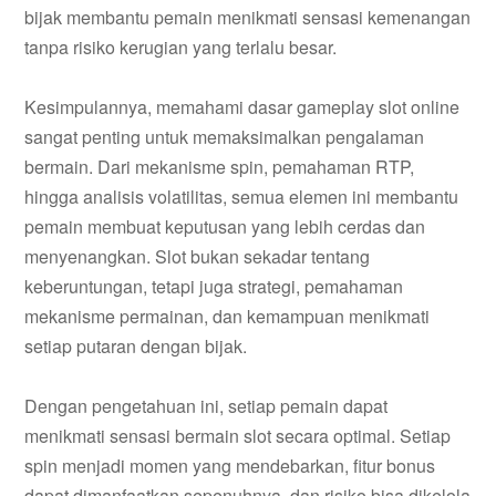
bijak membantu pemain menikmati sensasi kemenangan
tanpa risiko kerugian yang terlalu besar.
Kesimpulannya, memahami dasar gameplay slot online
sangat penting untuk memaksimalkan pengalaman
bermain. Dari mekanisme spin, pemahaman RTP,
hingga analisis volatilitas, semua elemen ini membantu
pemain membuat keputusan yang lebih cerdas dan
menyenangkan. Slot bukan sekadar tentang
keberuntungan, tetapi juga strategi, pemahaman
mekanisme permainan, dan kemampuan menikmati
setiap putaran dengan bijak.
Dengan pengetahuan ini, setiap pemain dapat
menikmati sensasi bermain slot secara optimal. Setiap
spin menjadi momen yang mendebarkan, fitur bonus
dapat dimanfaatkan sepenuhnya, dan risiko bisa dikelola