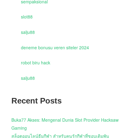
sempaksional
slot88
salju88
deneme bonusu veren siteler 2024
robot biru hack
salju88
Recent Posts
Buka77 Akses: Mengenal Dunia Slot Provider Hacksaw
Gaming
สล็อตออนไลน์ธีมกีฬา สำหรับคนรักกีฬาที่ชอบเดิมพัน