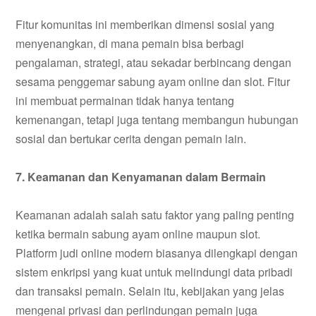
Fitur komunitas ini memberikan dimensi sosial yang
menyenangkan, di mana pemain bisa berbagi
pengalaman, strategi, atau sekadar berbincang dengan
sesama penggemar sabung ayam online dan slot. Fitur
ini membuat permainan tidak hanya tentang
kemenangan, tetapi juga tentang membangun hubungan
sosial dan bertukar cerita dengan pemain lain.
7. Keamanan dan Kenyamanan dalam Bermain
Keamanan adalah salah satu faktor yang paling penting
ketika bermain sabung ayam online maupun slot.
Platform judi online modern biasanya dilengkapi dengan
sistem enkripsi yang kuat untuk melindungi data pribadi
dan transaksi pemain. Selain itu, kebijakan yang jelas
mengenai privasi dan perlindungan pemain juga