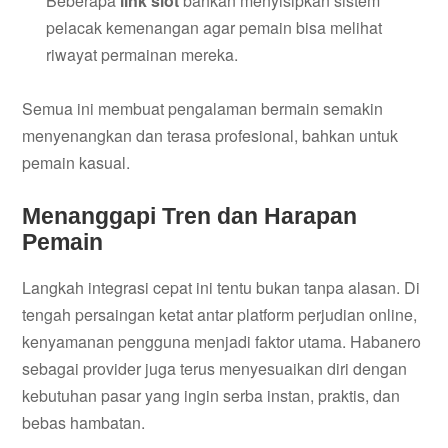
Beberapa
link slot
bahkan menyisipkan sistem
pelacak kemenangan agar pemain bisa melihat
riwayat permainan mereka.
Semua ini membuat pengalaman bermain semakin
menyenangkan dan terasa profesional, bahkan untuk
pemain kasual.
Menanggapi Tren dan Harapan
Pemain
Langkah integrasi cepat ini tentu bukan tanpa alasan. Di
tengah persaingan ketat antar platform perjudian online,
kenyamanan pengguna menjadi faktor utama. Habanero
sebagai provider juga terus menyesuaikan diri dengan
kebutuhan pasar yang ingin serba instan, praktis, dan
bebas hambatan.