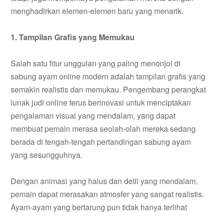
menghadirkan elemen-elemen baru yang menarik.
1. Tampilan Grafis yang Memukau
Salah satu fitur unggulan yang paling menonjol di
sabung ayam online modern adalah tampilan grafis yang
semakin realistis dan memukau. Pengembang perangkat
lunak judi online terus berinovasi untuk menciptakan
pengalaman visual yang mendalam, yang dapat
membuat pemain merasa seolah-olah mereka sedang
berada di tengah-tengah pertandingan sabung ayam
yang sesungguhnya.
Dengan animasi yang halus dan detil yang mendalam,
pemain dapat merasakan atmosfer yang sangat realistis.
Ayam-ayam yang bertarung pun tidak hanya terlihat