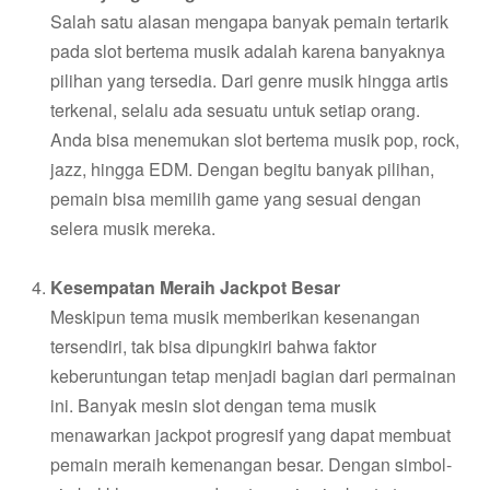
Salah satu alasan mengapa banyak pemain tertarik
pada slot bertema musik adalah karena banyaknya
pilihan yang tersedia. Dari genre musik hingga artis
terkenal, selalu ada sesuatu untuk setiap orang.
Anda bisa menemukan slot bertema musik pop, rock,
jazz, hingga EDM. Dengan begitu banyak pilihan,
pemain bisa memilih game yang sesuai dengan
selera musik mereka.
Kesempatan Meraih Jackpot Besar
Meskipun tema musik memberikan kesenangan
tersendiri, tak bisa dipungkiri bahwa faktor
keberuntungan tetap menjadi bagian dari permainan
ini. Banyak mesin slot dengan tema musik
menawarkan jackpot progresif yang dapat membuat
pemain meraih kemenangan besar. Dengan simbol-