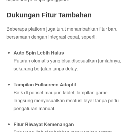
Dukungan Fitur Tambahan
Beberapa platform juga turut menambahkan fitur baru
bersamaan dengan integrasi cepat, seperti:
Auto Spin Lebih Halus
Putaran otomatis yang bisa disesuaikan jumlahnya,
sekarang berjalan tanpa delay.
Tampilan Fullscreen Adaptif
Baik di ponsel maupun tablet, tampilan game
langsung menyesuaikan resolusi layar tanpa perlu
pengaturan manual.
Fitur Riwayat Kemenangan