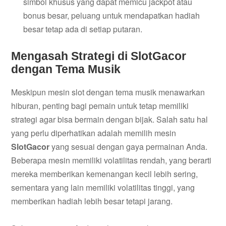
simbol khusus yang dapat memicu jackpot atau
bonus besar, peluang untuk mendapatkan hadiah
besar tetap ada di setiap putaran.
Mengasah Strategi di SlotGacor
dengan Tema Musik
Meskipun mesin slot dengan tema musik menawarkan
hiburan, penting bagi pemain untuk tetap memiliki
strategi agar bisa bermain dengan bijak. Salah satu hal
yang perlu diperhatikan adalah memilih mesin
SlotGacor
yang sesuai dengan gaya permainan Anda.
Beberapa mesin memiliki volatilitas rendah, yang berarti
mereka memberikan kemenangan kecil lebih sering,
sementara yang lain memiliki volatilitas tinggi, yang
memberikan hadiah lebih besar tetapi jarang.