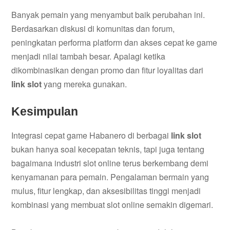
Banyak pemain yang menyambut baik perubahan ini.
Berdasarkan diskusi di komunitas dan forum,
peningkatan performa platform dan akses cepat ke game
menjadi nilai tambah besar. Apalagi ketika
dikombinasikan dengan promo dan fitur loyalitas dari
link slot
yang mereka gunakan.
Kesimpulan
Integrasi cepat game Habanero di berbagai
link slot
bukan hanya soal kecepatan teknis, tapi juga tentang
bagaimana industri slot online terus berkembang demi
kenyamanan para pemain. Pengalaman bermain yang
mulus, fitur lengkap, dan aksesibilitas tinggi menjadi
kombinasi yang membuat slot online semakin digemari.