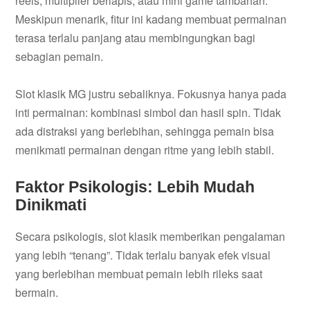
reels, multiplier berlapis, atau mini game tambahan.
Meskipun menarik, fitur ini kadang membuat permainan
terasa terlalu panjang atau membingungkan bagi
sebagian pemain.
Slot klasik MG justru sebaliknya. Fokusnya hanya pada
inti permainan: kombinasi simbol dan hasil spin. Tidak
ada distraksi yang berlebihan, sehingga pemain bisa
menikmati permainan dengan ritme yang lebih stabil.
Faktor Psikologis: Lebih Mudah
Dinikmati
Secara psikologis, slot klasik memberikan pengalaman
yang lebih “tenang”. Tidak terlalu banyak efek visual
yang berlebihan membuat pemain lebih rileks saat
bermain.