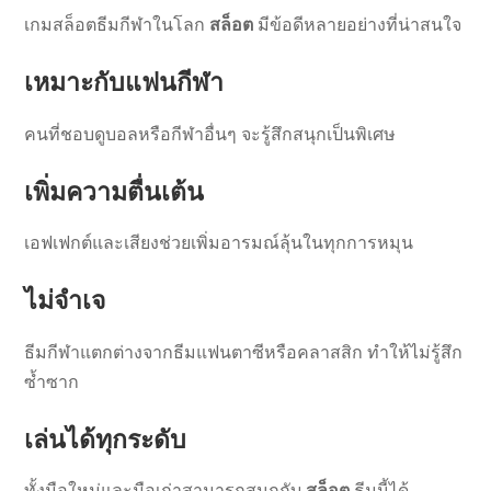
เกมสล็อตธีมกีฬาในโลก
สล็อต
มีข้อดีหลายอย่างที่น่าสนใจ
เหมาะกับแฟนกีฬา
คนที่ชอบดูบอลหรือกีฬาอื่นๆ จะรู้สึกสนุกเป็นพิเศษ
เพิ่มความตื่นเต้น
เอฟเฟกต์และเสียงช่วยเพิ่มอารมณ์ลุ้นในทุกการหมุน
ไม่จำเจ
ธีมกีฬาแตกต่างจากธีมแฟนตาซีหรือคลาสสิก ทำให้ไม่รู้สึก
ซ้ำซาก
เล่นได้ทุกระดับ
ทั้งมือใหม่และมือเก่าสามารถสนุกกับ
สล็อต
ธีมนี้ได้