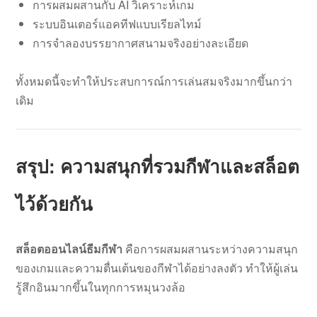
การผสมผสานกับ AI วิเคราะห์เกม
ระบบอินเตอร์แอคทีฟแบบเรียลไทม์
การจำลองบรรยากาศสนามจริงอย่างละเอียด
ทั้งหมดนี้จะทำให้ประสบการณ์การเล่นสมจริงมากขึ้นกว่า
เดิม
สรุป: ความสนุกที่รวมกีฬาและสล็อต
ไว้ด้วยกัน
สล็อตออนไลน์ธีมกีฬา
คือการผสมผสานระหว่างความสนุก
ของเกมและความตื่นเต้นของกีฬาได้อย่างลงตัว ทำให้ผู้เล่น
รู้สึกอินมากขึ้นในทุกการหมุนวงล้อ