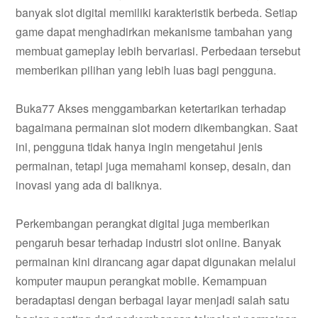
banyak slot digital memiliki karakteristik berbeda. Setiap
game dapat menghadirkan mekanisme tambahan yang
membuat gameplay lebih bervariasi. Perbedaan tersebut
memberikan pilihan yang lebih luas bagi pengguna.
Buka77 Akses menggambarkan ketertarikan terhadap
bagaimana permainan slot modern dikembangkan. Saat
ini, pengguna tidak hanya ingin mengetahui jenis
permainan, tetapi juga memahami konsep, desain, dan
inovasi yang ada di baliknya.
Perkembangan perangkat digital juga memberikan
pengaruh besar terhadap industri slot online. Banyak
permainan kini dirancang agar dapat digunakan melalui
komputer maupun perangkat mobile. Kemampuan
beradaptasi dengan berbagai layar menjadi salah satu