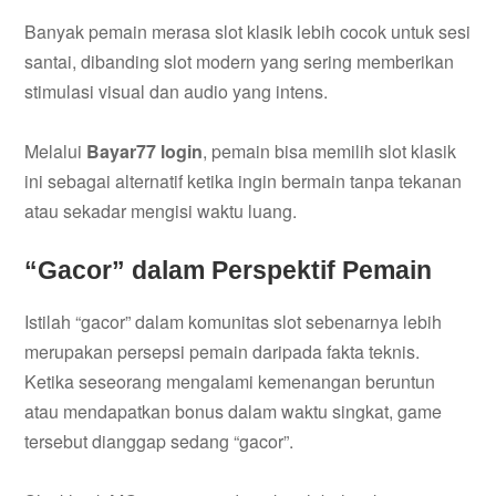
Banyak pemain merasa slot klasik lebih cocok untuk sesi
santai, dibanding slot modern yang sering memberikan
stimulasi visual dan audio yang intens.
Melalui
Bayar77 login
, pemain bisa memilih slot klasik
ini sebagai alternatif ketika ingin bermain tanpa tekanan
atau sekadar mengisi waktu luang.
“Gacor” dalam Perspektif Pemain
Istilah “gacor” dalam komunitas slot sebenarnya lebih
merupakan persepsi pemain daripada fakta teknis.
Ketika seseorang mengalami kemenangan beruntun
atau mendapatkan bonus dalam waktu singkat, game
tersebut dianggap sedang “gacor”.