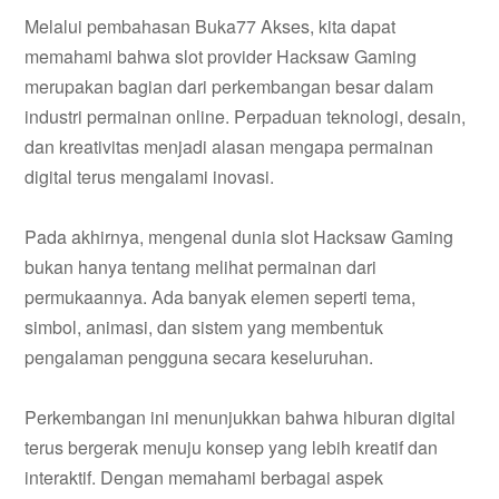
Melalui pembahasan Buka77 Akses, kita dapat
memahami bahwa slot provider Hacksaw Gaming
merupakan bagian dari perkembangan besar dalam
industri permainan online. Perpaduan teknologi, desain,
dan kreativitas menjadi alasan mengapa permainan
digital terus mengalami inovasi.
Pada akhirnya, mengenal dunia slot Hacksaw Gaming
bukan hanya tentang melihat permainan dari
permukaannya. Ada banyak elemen seperti tema,
simbol, animasi, dan sistem yang membentuk
pengalaman pengguna secara keseluruhan.
Perkembangan ini menunjukkan bahwa hiburan digital
terus bergerak menuju konsep yang lebih kreatif dan
interaktif. Dengan memahami berbagai aspek