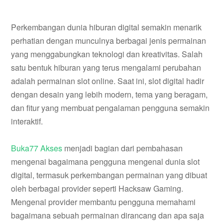
Perkembangan dunia hiburan digital semakin menarik
perhatian dengan munculnya berbagai jenis permainan
yang menggabungkan teknologi dan kreativitas. Salah
satu bentuk hiburan yang terus mengalami perubahan
adalah permainan slot online. Saat ini, slot digital hadir
dengan desain yang lebih modern, tema yang beragam,
dan fitur yang membuat pengalaman pengguna semakin
interaktif.
Buka77 Akses
menjadi bagian dari pembahasan
mengenai bagaimana pengguna mengenal dunia slot
digital, termasuk perkembangan permainan yang dibuat
oleh berbagai provider seperti Hacksaw Gaming.
Mengenal provider membantu pengguna memahami
bagaimana sebuah permainan dirancang dan apa saja