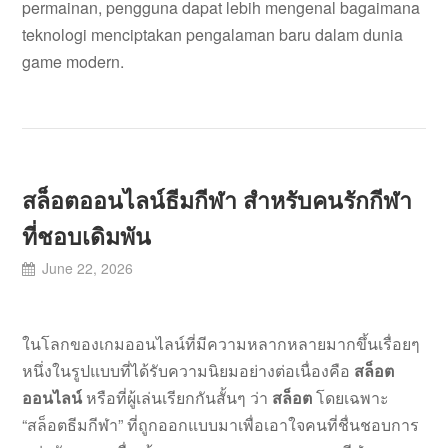
permainan, pengguna dapat lebih mengenal bagaimana
teknologi menciptakan pengalaman baru dalam dunia
game modern.
สล็อตออนไลน์ธีมกีฬา สำหรับคนรักกีฬา
ที่ชอบเดิมพัน
June 22, 2026
ในโลกของเกมออนไลน์ที่มีความหลากหลายมากขึ้นเรื่อยๆ
หนึ่งในรูปแบบที่ได้รับความนิยมอย่างต่อเนื่องคือ
สล็อต
ออนไลน์
หรือที่ผู้เล่นเรียกกันสั้นๆ ว่า
สล็อต
โดยเฉพาะ
“สล็อตธีมกีฬา” ที่ถูกออกแบบมาเพื่อเอาใจคนที่ชื่นชอบการ