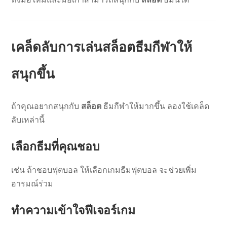
เคล็ดลับการเล่นสล็อตธีมกีฬาให้
สนุกขึ้น
ถ้าคุณอยากสนุกกับ
สล็อต
ธีมกีฬาให้มากขึ้น ลองใช้เคล็ด
ลับเหล่านี้
เลือกธีมที่คุณชอบ
เช่น ถ้าชอบฟุตบอล ให้เลือกเกมธีมฟุตบอล จะช่วยเพิ่ม
อารมณ์ร่วม
ทำความเข้าใจฟีเจอร์เกม