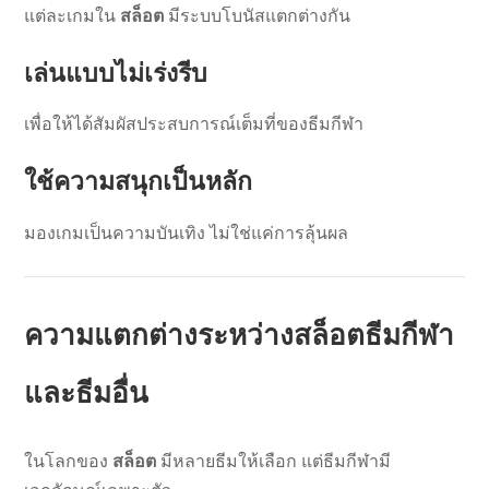
แต่ละเกมใน
สล็อต
มีระบบโบนัสแตกต่างกัน
เล่นแบบไม่เร่งรีบ
เพื่อให้ได้สัมผัสประสบการณ์เต็มที่ของธีมกีฬา
ใช้ความสนุกเป็นหลัก
มองเกมเป็นความบันเทิง ไม่ใช่แค่การลุ้นผล
ความแตกต่างระหว่างสล็อตธีมกีฬา
และธีมอื่น
ในโลกของ
สล็อต
มีหลายธีมให้เลือก แต่ธีมกีฬามี