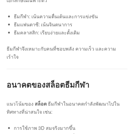
เอกลักษณ์เฉพาะตัว
ธีมกีฬา: เน้นความตื่นเต้นและการแข่งขัน
ธีมแฟนตาซี: เน้นจินตนาการ
ธีมคลาสสิก: เรียบง่ายและดั้งเดิม
ธีมกีฬาจึงเหมาะกับคนที่ชอบพลัง ความเร็ว และความ
เร้าใจ
อนาคตของสล็อตธีมกีฬา
แนวโน้มของ
สล็อต
ธีมกีฬาในอนาคตกำลังพัฒนาไปใน
ทิศทางที่น่าสนใจ เช่น:
การใช้ภาพ 3D สมจริงมากขึ้น