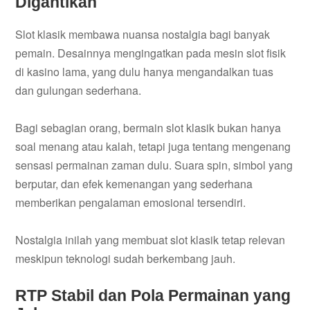
Digantikan
Slot klasik membawa nuansa nostalgia bagi banyak
pemain. Desainnya mengingatkan pada mesin slot fisik
di kasino lama, yang dulu hanya mengandalkan tuas
dan gulungan sederhana.
Bagi sebagian orang, bermain slot klasik bukan hanya
soal menang atau kalah, tetapi juga tentang mengenang
sensasi permainan zaman dulu. Suara spin, simbol yang
berputar, dan efek kemenangan yang sederhana
memberikan pengalaman emosional tersendiri.
Nostalgia inilah yang membuat slot klasik tetap relevan
meskipun teknologi sudah berkembang jauh.
RTP Stabil dan Pola Permainan yang