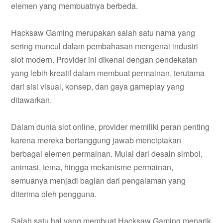
elemen yang membuatnya berbeda.
Hacksaw Gaming merupakan salah satu nama yang
sering muncul dalam pembahasan mengenai industri
slot modern. Provider ini dikenal dengan pendekatan
yang lebih kreatif dalam membuat permainan, terutama
dari sisi visual, konsep, dan gaya gameplay yang
ditawarkan.
Dalam dunia slot online, provider memiliki peran penting
karena mereka bertanggung jawab menciptakan
berbagai elemen permainan. Mulai dari desain simbol,
animasi, tema, hingga mekanisme permainan,
semuanya menjadi bagian dari pengalaman yang
diterima oleh pengguna.
Salah satu hal yang membuat Hacksaw Gaming menarik