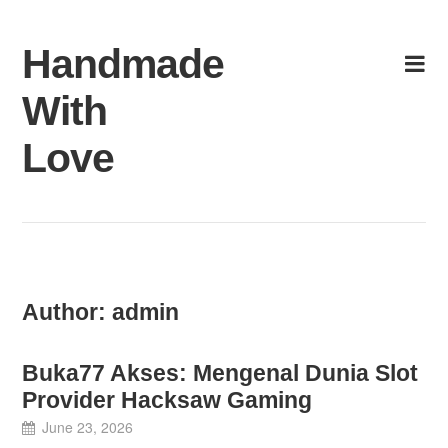
Skip
to
Handmade
content
With
Love
Author:
admin
Buka77 Akses: Mengenal Dunia Slot
Provider Hacksaw Gaming
June 23, 2026