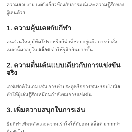
ความสวยงาม แต่ยังเกี่ยวข้องกับอารมณ์และความรู้สึกของ
ผู้เล่นด้วย
1. ความคุ้นเคยกับกีฬา
คนส่วนใหญ่มีทีมโปรดหรือกีฬาที่ชอบอยู่แล้ว การนำสิ่ง
เหล่านี้มาอยู่ใน
สล็อต
ทำให้รู้สึกอินมากขึ้น
2. ความตื่นเต้นแบบเดียวกับการแข่งขัน
จริง
เอฟเฟกต์ในเกม เช่น การทำประตูหรือการชนะรอบโบนัส
ทำให้ผู้เล่นรู้สึกเหมือนกำลังชมการแข่งขัน
3. เพิ่มความสนุกในการเล่น
ธีมกีฬาเพิ่มพลังและความเร้าใจให้กับเกม
สล็อต
มากกว่า
ธีมทั่วไป