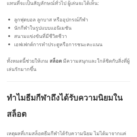
แทนที่จะเป็นสัญลักษณ์ทั่วไป ผู้เล่นจะได้เห็น:
ลูกฟุตบอล ลูกบาส หรืออุปกรณ์กีฬา
นักกีฬาในรูปแบบแอนิเมชัน
สนามแข่งขันที่มีชีวิตชีวา
เอฟเฟกต์การทำประตูหรือการชนะคะแนน
ทั้งหมดนี้ช่วยให้เกม
สล็อต
มีความสนุกและใกล้ชิดกับสิ่งที่ผู้
เล่นรักมากขึ้น
ทำไมธีมกีฬาถึงได้รับความนิยมใน
สล็อต
เหตุผลที่เกมสล็อตธีมกีฬาได้รับความนิยม ไม่ได้มาจากแค่