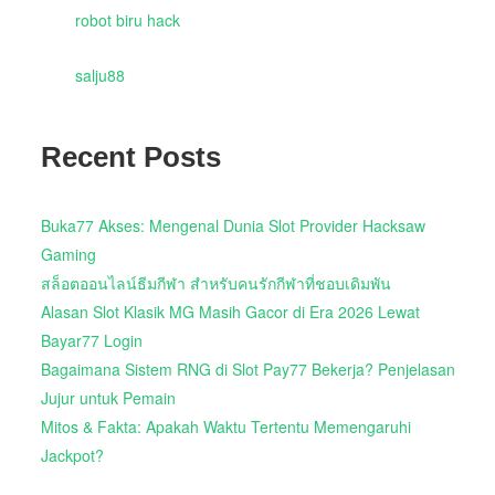
robot biru hack
salju88
Recent Posts
Buka77 Akses: Mengenal Dunia Slot Provider Hacksaw
Gaming
สล็อตออนไลน์ธีมกีฬา สำหรับคนรักกีฬาที่ชอบเดิมพัน
Alasan Slot Klasik MG Masih Gacor di Era 2026 Lewat
Bayar77 Login
Bagaimana Sistem RNG di Slot Pay77 Bekerja? Penjelasan
Jujur untuk Pemain
Mitos & Fakta: Apakah Waktu Tertentu Memengaruhi
Jackpot?