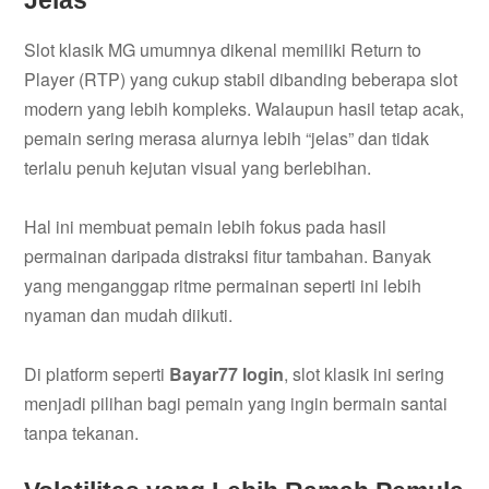
Slot klasik MG umumnya dikenal memiliki Return to
Player (RTP) yang cukup stabil dibanding beberapa slot
modern yang lebih kompleks. Walaupun hasil tetap acak,
pemain sering merasa alurnya lebih “jelas” dan tidak
terlalu penuh kejutan visual yang berlebihan.
Hal ini membuat pemain lebih fokus pada hasil
permainan daripada distraksi fitur tambahan. Banyak
yang menganggap ritme permainan seperti ini lebih
nyaman dan mudah diikuti.
Di platform seperti
Bayar77 login
, slot klasik ini sering
menjadi pilihan bagi pemain yang ingin bermain santai
tanpa tekanan.