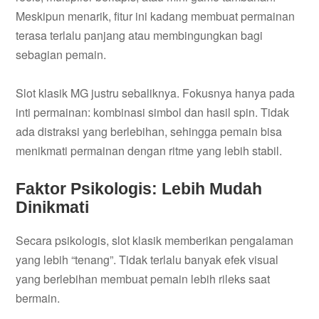
Meskipun menarik, fitur ini kadang membuat permainan
terasa terlalu panjang atau membingungkan bagi
sebagian pemain.
Slot klasik MG justru sebaliknya. Fokusnya hanya pada
inti permainan: kombinasi simbol dan hasil spin. Tidak
ada distraksi yang berlebihan, sehingga pemain bisa
menikmati permainan dengan ritme yang lebih stabil.
Faktor Psikologis: Lebih Mudah
Dinikmati
Secara psikologis, slot klasik memberikan pengalaman
yang lebih “tenang”. Tidak terlalu banyak efek visual
yang berlebihan membuat pemain lebih rileks saat
bermain.