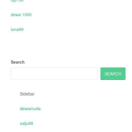
dewa 1000
luna99
Search
SEARCH
Sidebar
dewamuda
salju88