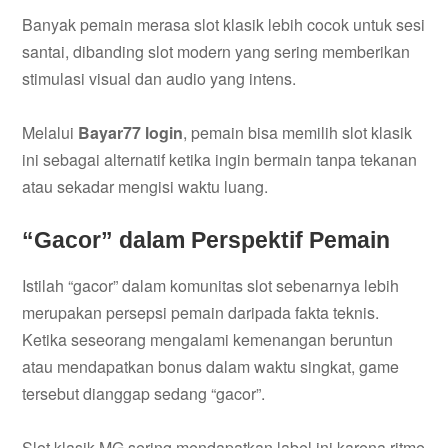
Banyak pemain merasa slot klasik lebih cocok untuk sesi
santai, dibanding slot modern yang sering memberikan
stimulasi visual dan audio yang intens.
Melalui
Bayar77 login
, pemain bisa memilih slot klasik
ini sebagai alternatif ketika ingin bermain tanpa tekanan
atau sekadar mengisi waktu luang.
“Gacor” dalam Perspektif Pemain
Istilah “gacor” dalam komunitas slot sebenarnya lebih
merupakan persepsi pemain daripada fakta teknis.
Ketika seseorang mengalami kemenangan beruntun
atau mendapatkan bonus dalam waktu singkat, game
tersebut dianggap sedang “gacor”.
Slot klasik MG sering mendapatkan label ini karena ritme