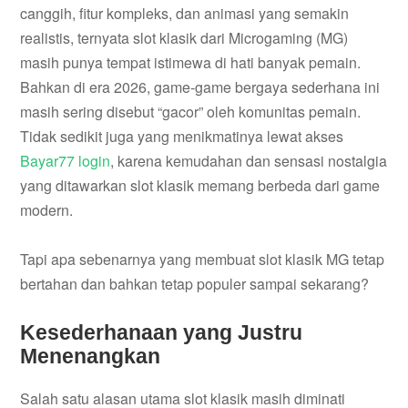
canggih, fitur kompleks, dan animasi yang semakin
realistis, ternyata slot klasik dari Microgaming (MG)
masih punya tempat istimewa di hati banyak pemain.
Bahkan di era 2026, game-game bergaya sederhana ini
masih sering disebut “gacor” oleh komunitas pemain.
Tidak sedikit juga yang menikmatinya lewat akses
Bayar77 login
, karena kemudahan dan sensasi nostalgia
yang ditawarkan slot klasik memang berbeda dari game
modern.
Tapi apa sebenarnya yang membuat slot klasik MG tetap
bertahan dan bahkan tetap populer sampai sekarang?
Kesederhanaan yang Justru
Menenangkan
Salah satu alasan utama slot klasik masih diminati