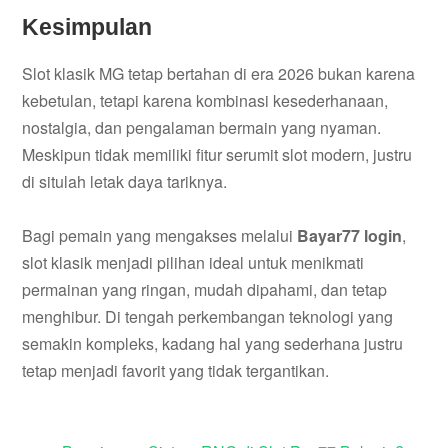
Kesimpulan
Slot klasik MG tetap bertahan di era 2026 bukan karena
kebetulan, tetapi karena kombinasi kesederhanaan,
nostalgia, dan pengalaman bermain yang nyaman.
Meskipun tidak memiliki fitur serumit slot modern, justru
di situlah letak daya tariknya.
Bagi pemain yang mengakses melalui
Bayar77 login
,
slot klasik menjadi pilihan ideal untuk menikmati
permainan yang ringan, mudah dipahami, dan tetap
menghibur. Di tengah perkembangan teknologi yang
semakin kompleks, kadang hal yang sederhana justru
tetap menjadi favorit yang tidak tergantikan.