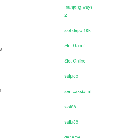
mahjong ways
2
slot depo 10k
Slot Gacor
a
Slot Online
salju88
n
sempaksional
slot88
salju88
deneme