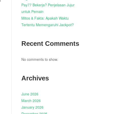
n
Pay77 Bekerja? Penjelasan Jujur
untuk Pemain
Mitos & Fakta: Apakah Waktu
Tertentu Memengaruhi Jackpot?
Recent Comments
No comments to show.
Archives
June 2026
March 2026
January 2026
December 2025