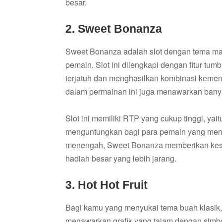
besar.
2. Sweet Bonanza
Sweet Bonanza adalah slot dengan tema man
pemain. Slot ini dilengkapi dengan fitur 
terjatuh dan menghasilkan kombinasi kemenan
dalam permainan ini juga menawarkan bany
Slot ini memiliki RTP yang cukup tinggi, ya
menguntungkan bagi para pemain yang mengi
menengah, Sweet Bonanza memberikan kese
hadiah besar yang lebih jarang.
3. Hot Hot Fruit
Bagi kamu yang menyukai tema buah klasik, Ho
menawarkan grafik yang tajam dengan simbol 