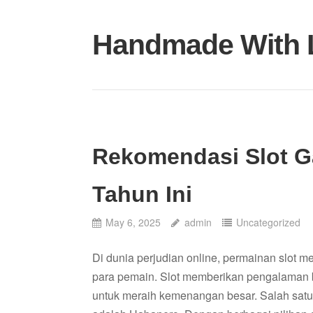
Skip
to
Handmade With 
content
Rekomendasi Slot G
Tahun Ini
May 6, 2025
admin
Uncategorized
Di dunia perjudian online, permainan slot m
para pemain. Slot memberikan pengalaman
untuk meraih kemenangan besar. Salah satu 