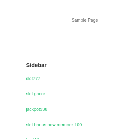
Sample Page
Sidebar
slot777
slot gacor
jackpot338
slot bonus new member 100