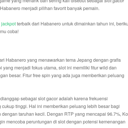
game yang menarik dan sering kali disebut sebagai
slot gacor
 Habanero menjadi pilihan favorit banyak pemain.
 jackpot
terbaik dari Habanero untuk dimainkan tahun ini, beriku
amu coba!
 dari Habanero yang menawarkan tema Jepang dengan grafis
yang menjadi fokus utama, slot ini memiliki fitur wild dan
an besar. Fitur free spin yang ada juga memberikan peluang
dianggap sebagai slot gacor adalah karena frekuensi
 cukup tinggi. Hal ini memberikan peluang lebih besar bagi
 dengan taruhan kecil. Dengan RTP yang mencapai 96.7%, Ko
ingin mencoba peruntungan di slot dengan potensi kemenangan