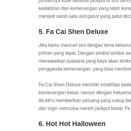
jumlahnya tidak sebesar jackpot di slot lain
kestabilan dan kemenangan yang lebih konsi
menjadi salah satu
slot gacor
yang patut dico
5. Fa Cai Shen Deluxe
Jika kamu mencari slot dengan tema keber
pilihan yang tepat. Dengan simbol-simbol se
menawarkan suasana yang kaya akan simbol k
pengganda kemenangan, yang bisa memberik
Fa Cai Shen Deluxe memiliki volatilitas sed
kemenangan besar, namun dengan frekuensi
96.68% memberikan peluang yang cukup bes
dan ingin mencoba meraih jackpot besar, Fa
6. Hot Hot Halloween