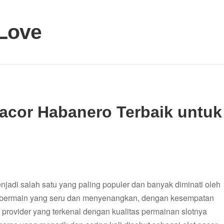
Love
acor Habanero Terbaik untuk
enjadi salah satu yang paling populer dan banyak diminati oleh
 bermain yang seru dan menyenangkan, dengan kesempatan
provider yang terkenal dengan kualitas permainan slotnya