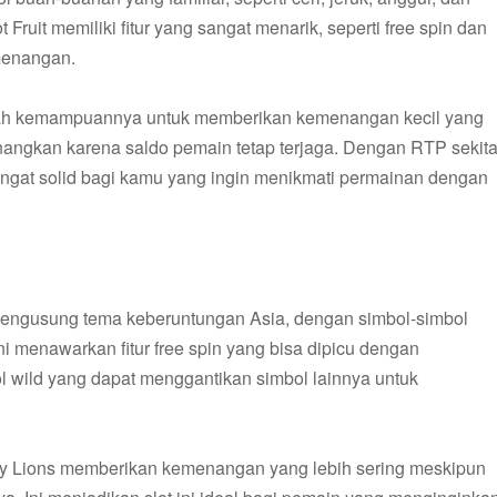
 Fruit memiliki fitur yang sangat menarik, seperti free spin dan
menangan.
adalah kemampuannya untuk memberikan kemenangan kecil yang
nangkan karena saldo pemain tetap terjaga. Dengan RTP sekita
sangat solid bagi kamu yang ingin menikmati permainan dengan
mengusung tema keberuntungan Asia, dengan simbol-simbol
ini menawarkan fitur free spin yang bisa dipicu dengan
ol wild yang dapat menggantikan simbol lainnya untuk
ucky Lions memberikan kemenangan yang lebih sering meskipun