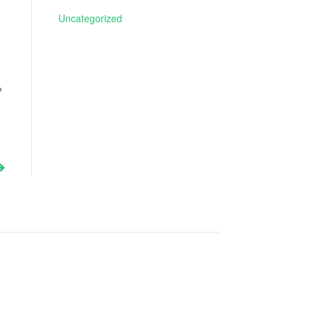
Uncategorized
?