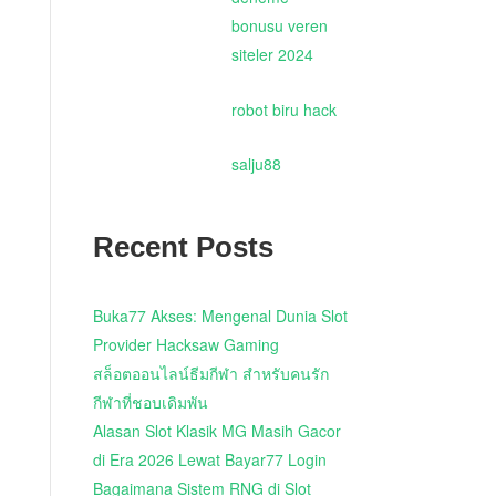
bonusu veren
siteler 2024
robot biru hack
salju88
Recent Posts
Buka77 Akses: Mengenal Dunia Slot
Provider Hacksaw Gaming
สล็อตออนไลน์ธีมกีฬา สำหรับคนรัก
กีฬาที่ชอบเดิมพัน
Alasan Slot Klasik MG Masih Gacor
di Era 2026 Lewat Bayar77 Login
Bagaimana Sistem RNG di Slot