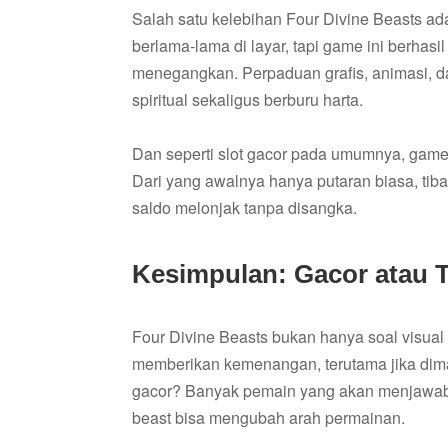
Salah satu kelebihan Four Divine Beasts ad
berlama-lama di layar, tapi game ini berha
menegangkan. Perpaduan grafis, animasi, d
spiritual sekaligus berburu harta.
Dan seperti slot gacor pada umumnya, game
Dari yang awalnya hanya putaran biasa, tiba-
saldo melonjak tanpa disangka.
Kesimpulan: Gacor atau 
Four Divine Beasts bukan hanya soal visual d
memberikan kemenangan, terutama jika dima
gacor? Banyak pemain yang akan menjawab “
beast bisa mengubah arah permainan.