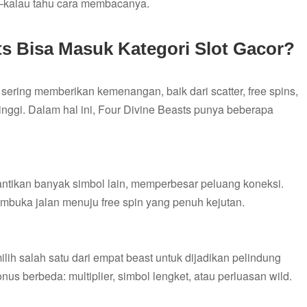
is—kalau tahu cara membacanya.
s Bisa Masuk Kategori Slot Gacor?
ering memberikan kemenangan, baik dari scatter, free spins,
nggi. Dalam hal ini, Four Divine Beasts punya beberapa
ntikan banyak simbol lain, memperbesar peluang koneksi.
mbuka jalan menuju free spin yang penuh kejutan.
milih salah satu dari empat beast untuk dijadikan pelindung
 berbeda: multiplier, simbol lengket, atau perluasan wild.