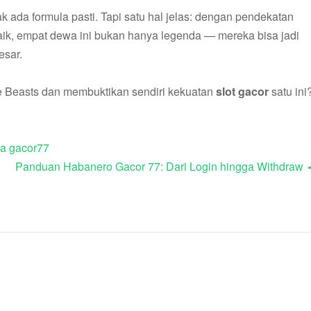
dak ada formula pasti. Tapi satu hal jelas: dengan pendekatan
ik, empat dewa ini bukan hanya legenda — mereka bisa jadi
esar.
e Beasts dan membuktikan sendiri kekuatan
slot gacor
satu ini
la gacor77
Panduan Habanero Gacor 77: Dari Login hingga Withdraw