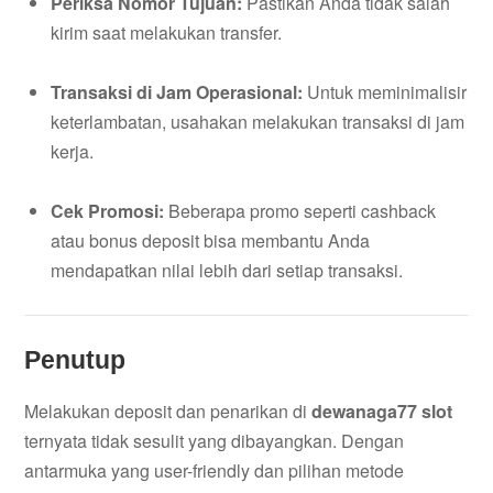
Periksa Nomor Tujuan:
Pastikan Anda tidak salah
kirim saat melakukan transfer.
Transaksi di Jam Operasional:
Untuk meminimalisir
keterlambatan, usahakan melakukan transaksi di jam
kerja.
Cek Promosi:
Beberapa promo seperti cashback
atau bonus deposit bisa membantu Anda
mendapatkan nilai lebih dari setiap transaksi.
Penutup
Melakukan deposit dan penarikan di
dewanaga77 slot
ternyata tidak sesulit yang dibayangkan. Dengan
antarmuka yang user-friendly dan pilihan metode