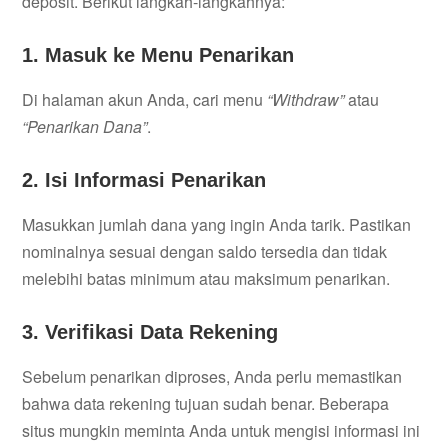
deposit. Berikut langkah-langkahnya:
1.
Masuk ke Menu Penarikan
Di halaman akun Anda, cari menu
“Withdraw”
atau
“Penarikan Dana”
.
2.
Isi Informasi Penarikan
Masukkan jumlah dana yang ingin Anda tarik. Pastikan
nominalnya sesuai dengan saldo tersedia dan tidak
melebihi batas minimum atau maksimum penarikan.
3.
Verifikasi Data Rekening
Sebelum penarikan diproses, Anda perlu memastikan
bahwa data rekening tujuan sudah benar. Beberapa
situs mungkin meminta Anda untuk mengisi informasi ini