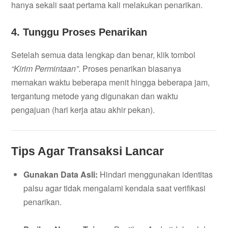
hanya sekali saat pertama kali melakukan penarikan.
4.
Tunggu Proses Penarikan
Setelah semua data lengkap dan benar, klik tombol
“Kirim Permintaan”
. Proses penarikan biasanya
memakan waktu beberapa menit hingga beberapa jam,
tergantung metode yang digunakan dan waktu
pengajuan (hari kerja atau akhir pekan).
Tips Agar Transaksi Lancar
Gunakan Data Asli:
Hindari menggunakan identitas
palsu agar tidak mengalami kendala saat verifikasi
penarikan.