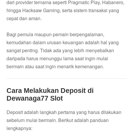
dari provider ternama seperti Pragmatic Play, Habanero,
hingga Hacksaw Gaming, serta sistem transaksi yang
cepat dan aman.
Bagi pemula maupun pemain berpengalaman,
kemudahan dalam urusan keuangan adalah hal yang
sangat penting. Tidak ada yang lebih menyebalkan
daripada harus menunggu lama saat ingin mulai
bermain atau saat ingin menarik kemenangan.
Cara Melakukan Deposit di
Dewanaga77 Slot
Deposit adalah langkah pertama yang harus dilakukan
sebelum mulai bermain. Berikut adalah panduan
lengkapnya: